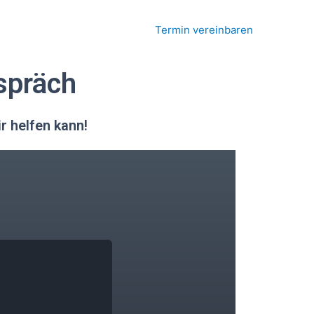
Termin vereinbaren
spräch
ir helfen kann!